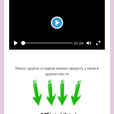
Play
Seek
Current
01:04
time
Play
Toggle
Toggle
Mute
Fullscre
Много других отзывов можно увидеть у меня в
другом месте