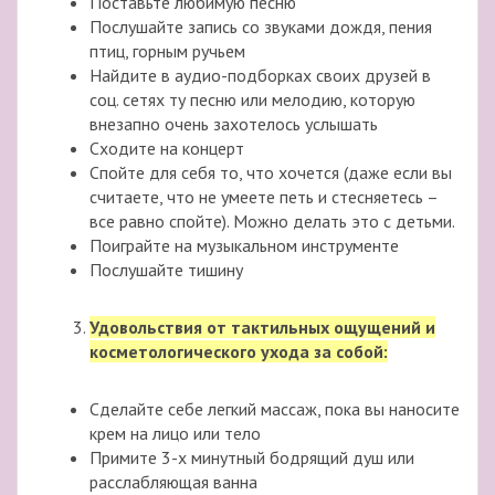
Поставьте любимую песню
Послушайте запись со звуками дождя, пения
птиц, горным ручьем
Найдите в аудио-подборках своих друзей в
соц. сетях ту песню или мелодию, которую
внезапно очень захотелось услышать
Сходите на концерт
Спойте для себя то, что хочется (даже если вы
считаете, что не умеете петь и стесняетесь –
все равно спойте). Можно делать это с детьми.
Поиграйте на музыкальном инструменте
Послушайте тишину
Удовольствия от тактильных ощущений и
косметологического ухода за собой:
Сделайте себе легкий массаж, пока вы наносите
крем на лицо или тело
Примите 3-х минутный бодрящий душ или
расслабляющая ванна