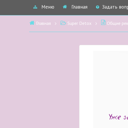
Меню
Главная
Задать воп
Главная
Super Detox
Общие реко