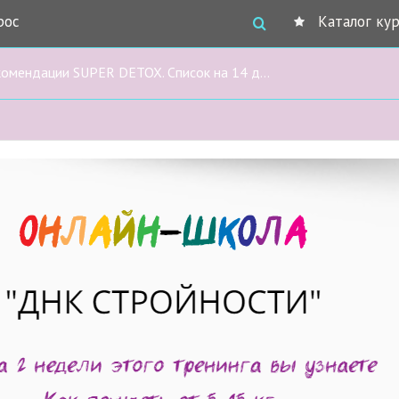
рос
Каталог ку
мендации SUPER DETOX. Список на 14 дней.