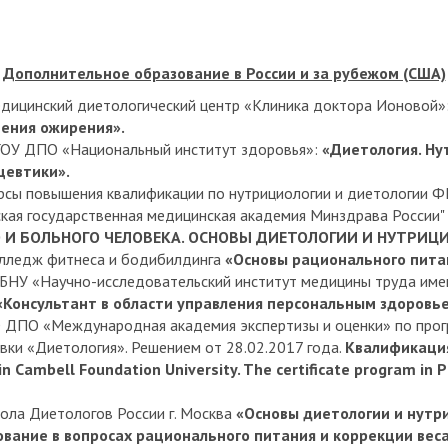
Дополнительное образование в России и за рубежом (США)
едицинский диетологический центр «Клиника доктора Ионовой»
чения ожирения».
ГОУ ДПО «Национальный институт здоровья»:
«Диетология. Ну
евтики».
урсы повышения квалификации по нутрициологии и диетологии
кая государственная медицинская академия Минздрава России"
 И БОЛЬНОГО ЧЕЛОВЕКА. ОСНОВЫ ДИЕТОЛОГИИ И НУТРИЦ
олледж фитнеса и бодибилдинга
«Основы рационального пита
ГБНУ «Научно-исследовательский институт медицины труда име
«Консультант в области управления персональным здоровь
О ДПО «Международная академия экспертизы и оценки» по про
вки «Диетология». Решением от 28.02.2017 года.
Квалификаци
in Cambell Foundation University. The certificate program i
кола Диетологов России г. Москва
«Основы диетологии и нутр
вание в вопросах рационального питания и коррекции веса