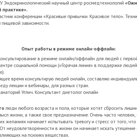
ГУ Эндокринологический научный центр росмедтехнологий
«Ожи
 практике».
частник конференции «Красивые привычки. Красивое тело». Техн
 пищевой зависимости.
Опыт работы в режиме онлайн-оффлайн:
онсультирование в режиме онлайн/оффлайн для людей с перво
центре социальной помощи («Горячая линия» в поддержке людей
).
оящее время консультирую людей онлайн, составляю индивидуал
еду лекции и вебинары, для разных стран.
анаторий Углич. Консультант диетолог онлайн
это
люди любого возраста и пола, которые хотят сбросить лишни
мысл жизни, а также свое предназначение. Очень часто человек,
их желаниях начинает испытывать тревогу и стресс от того, что
 От неудовлетворенности в жизни он начинает искать утешение в
 влияющих на психику веществах.