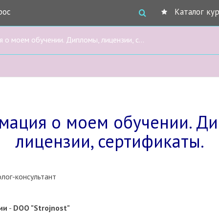
рос
Каталог ку
моем обучении. Дипломы, лицензии, сертификаты.
ация о моем обучении. Д
лицензии, сертификаты.
лог-консультант
ии
-
DOO "Strojnost"