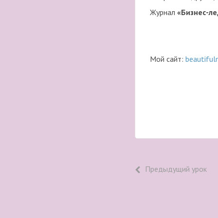
Журнал
«Бизнес-ле
Мой сайт:
beautiful
Предыдущий урок