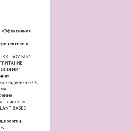
:
«Эфективная
трицевтики и
 ФПКВ ГБОУ ВПО
"ПИТАНИЕ
ИОЛОГИИ"
ния».
ни академика Н.Ф.
ем».
грамме
я
– диетолог.
n PLANT BASED
ициологии.
».