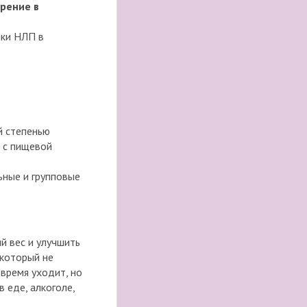
рение в
ики НЛП в
й степенью
 с пищевой
ьные и групповые
й вес и улучшить
 который не
 время уходит, но
 еде, алкоголе,