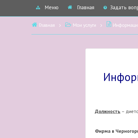
Меню
Главная
Задать воп
Главная
Мои услуги
Информация о 
Информ
Должность
– дието
Фирма в Черногор