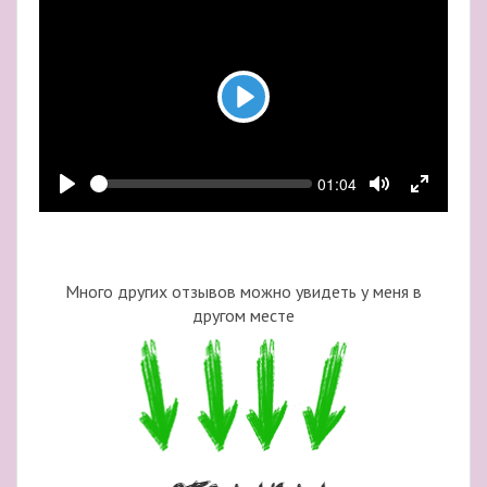
Play
Seek
Current
01:04
time
Play
Toggle
Toggle
Mute
Fullscre
Много других отзывов можно увидеть у меня в
другом месте