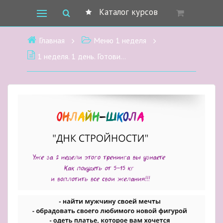
Каталог курсов
Главная
Меню 1 неделя
1 неделя. 1 день. Готовимся к 1 дню DETOX-меню.