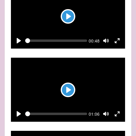
Play
Seek
Current
00:48
time
Play
Toggle
Toggle
Mute
Fullscre
Play
Seek
Current
01:06
time
Play
Toggle
Toggle
Mute
Fullscre