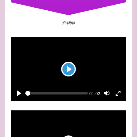
Play
Seek
Current
01:02
time
Play
Toggle
Toggle
Mute
Fullscre