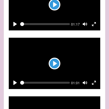
Play
Seek
Current
01:17
time
Play
Toggle
Toggle
Mute
Fullscre
Play
Seek
Current
01:01
time
Play
Toggle
Toggle
Mute
Fullscre