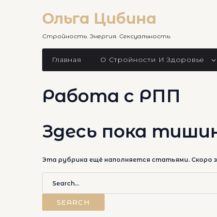
Skip
to
Ольга Цибина
content
Стройность. Энергия. Сексуальность.
Главная
О Стройности И Здоровье
Работа с РПП
Здесь пока тиши
Эта рубрика ещё наполняется статьями. Скоро зд
Search
for:
SEARCH