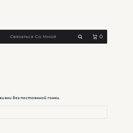
Связаться Со Мной
0
изни без постоянной гонки.