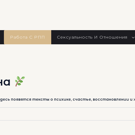
Работа С РПП
Сексуальность И Отношения
на
есь появятся тексты о психике, счастье, восстановлении и ж