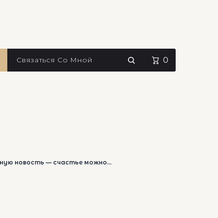
Связаться Со Мной
0
ную новость — счастье можно...