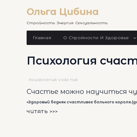
Skip
to
Ольга Цибина
content
Стройность. Энергия. Сексуальность.
Главная
О Стройности И Здоровье
Психология счас
ПСИХОЛОГИЯ СЧАСТЬЯ
Счастье можно научиться ч
«Здоровый бедняк счастливее больного короля.(д
ЧИТАТЬ >>>