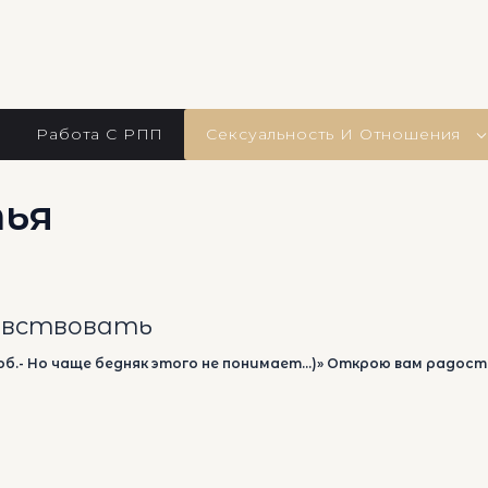
Работа С РПП
Сексуальность И Отношения
тья
увствовать
об.- Но чаще бедняк этого не понимает…)» Открою вам радост